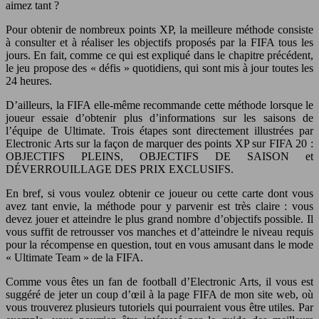
aimez tant ?
Pour obtenir de nombreux points XP, la meilleure méthode consiste
à consulter et à réaliser les objectifs proposés par la FIFA tous les
jours. En fait, comme ce qui est expliqué dans le chapitre précédent,
le jeu propose des « défis » quotidiens, qui sont mis à jour toutes les
24 heures.
D’ailleurs, la FIFA elle-même recommande cette méthode lorsque le
joueur essaie d’obtenir plus d’informations sur les saisons de
l’équipe de Ultimate. Trois étapes sont directement illustrées par
Electronic Arts sur la façon de marquer des points XP sur FIFA 20 :
OBJECTIFS PLEINS, OBJECTIFS DE SAISON et
DÉVERROUILLAGE DES PRIX EXCLUSIFS.
En bref, si vous voulez obtenir ce joueur ou cette carte dont vous
avez tant envie, la méthode pour y parvenir est très claire : vous
devez jouer et atteindre le plus grand nombre d’objectifs possible. Il
vous suffit de retrousser vos manches et d’atteindre le niveau requis
pour la récompense en question, tout en vous amusant dans le mode
« Ultimate Team » de la FIFA.
Comme vous êtes un fan de football d’Electronic Arts, il vous est
suggéré de jeter un coup d’œil à la page FIFA de mon site web, où
vous trouverez plusieurs tutoriels qui pourraient vous être utiles. Par