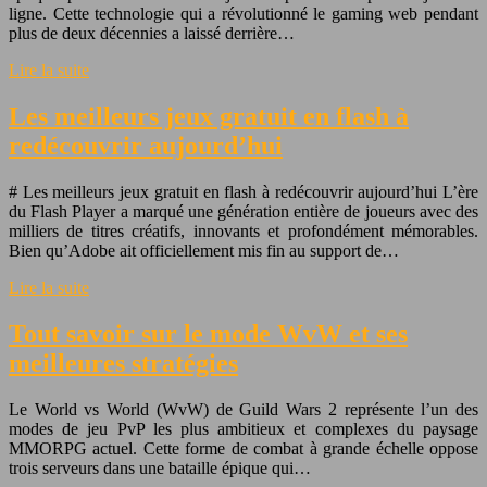
ligne. Cette technologie qui a révolutionné le gaming web pendant
plus de deux décennies a laissé derrière…
Lire la suite
Les meilleurs jeux gratuit en flash à
redécouvrir aujourd’hui
# Les meilleurs jeux gratuit en flash à redécouvrir aujourd’hui L’ère
du Flash Player a marqué une génération entière de joueurs avec des
milliers de titres créatifs, innovants et profondément mémorables.
Bien qu’Adobe ait officiellement mis fin au support de…
Lire la suite
Tout savoir sur le mode WvW et ses
meilleures stratégies
Le World vs World (WvW) de Guild Wars 2 représente l’un des
modes de jeu PvP les plus ambitieux et complexes du paysage
MMORPG actuel. Cette forme de combat à grande échelle oppose
trois serveurs dans une bataille épique qui…