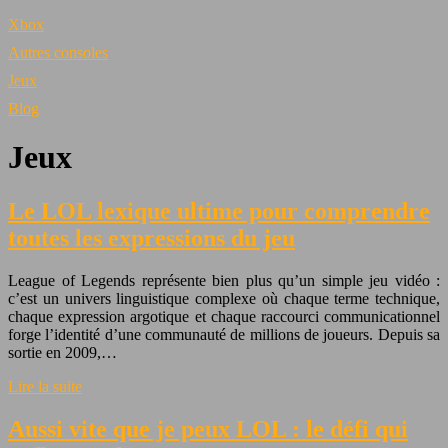
Xbox
Autres consoles
Jeux
Blog
Jeux
Le LOL lexique ultime pour comprendre
toutes les expressions du jeu
League of Legends représente bien plus qu’un simple jeu vidéo :
c’est un univers linguistique complexe où chaque terme technique,
chaque expression argotique et chaque raccourci communicationnel
forge l’identité d’une communauté de millions de joueurs. Depuis sa
sortie en 2009,…
Lire la suite
Aussi vite que je peux LOL : le défi qui