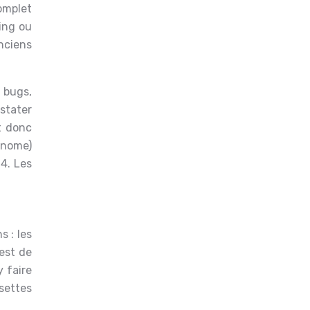
omplet
ing ou
nciens
 bugs,
stater
t donc
tonome)
4. Les
s : les
 est de
y faire
ssettes