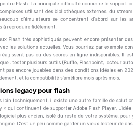
ctre Flash. La principale difficulté concerne le support c
complexes utilisant des bibliothèques externes, du stream
aucoup d’émulateurs se concentrent d’abord sur les a
s à reproduire fidèlement.
jeux Flash très sophistiqués peuvent encore présenter des
vec les solutions actuelles. Vous pourriez par exemple con
éagissent pas ou des scores en ligne indisponibles. Il es
e : tester plusieurs outils (Ruffle, Flashpoint, lecteur au
ent pas encore jouables dans des conditions idéales en 202
ement, et la compatibilité s’améliore mois après mois.
sions legacy pour flash
us loin techniquement, il existe une autre famille de solution
y » qui continuent de supporter Adobe Flash Player. L’idée
ogiciel plus ancien, isolé du reste de votre système, pour 
’origine. C’est un peu comme garder un vieux lecteur de ca