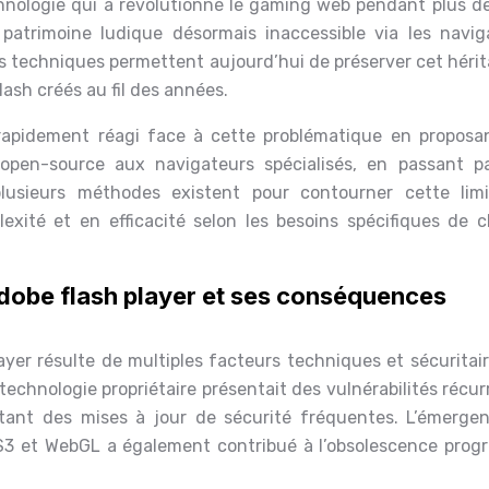
chnologie qui a révolutionné le gaming web pendant plus d
 patrimoine ludique désormais inaccessible via les navig
ns techniques permettent aujourd’hui de préserver cet hérit
Flash créés au fil des années.
apidement réagi face à cette problématique en proposa
 open-source aux navigateurs spécialisés, en passant p
plusieurs méthodes existent pour contourner cette limi
exité et en efficacité selon les besoins spécifiques de 
’adobe flash player et ses conséquences
yer résulte de multiples facteurs techniques et sécuritair
technologie propriétaire présentait des vulnérabilités récu
sitant des mises à jour de sécurité fréquentes. L’émerge
 et WebGL a également contribué à l’obsolescence progr