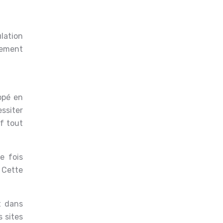
lation
lement
ppé en
ssiter
f tout
e fois
 Cette
t dans
 sites