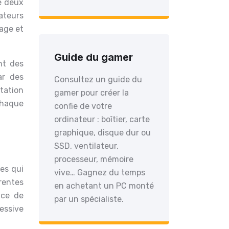
e deux
ateurs
age et
Guide du gamer
nt des
ar des
Consultez un guide du
tation
gamer pour créer la
chaque
confie de votre
ordinateur : boîtier, carte
graphique, disque dur ou
SSD, ventilateur,
processeur, mémoire
es qui
vive… Gagnez du temps
rrentes
en achetant un PC monté
nce de
par un spécialiste.
essive