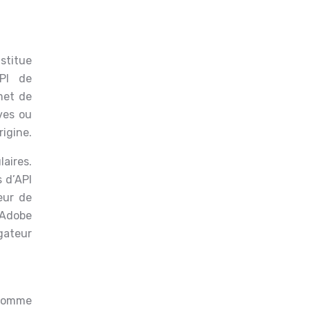
stitue
API de
met de
ves ou
rigine.
laires.
 d’API
eur de
d’Adobe
gateur
 comme