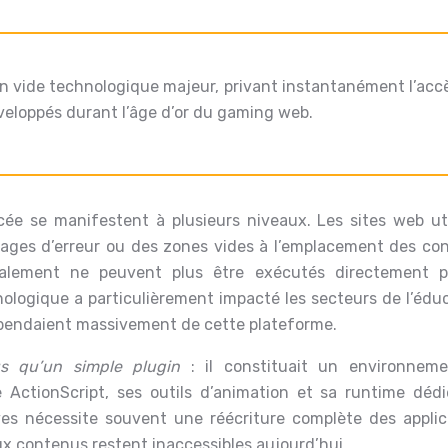
é un vide technologique majeur, privant instantanément l’acc
veloppés durant l’âge d’or du gaming web.
ée se manifestent à plusieurs niveaux. Les sites web uti
sages d’erreur ou des zones vides à l’emplacement des co
ocalement ne peuvent plus être exécutés directement p
logique a particulièrement impacté les secteurs de l’éduc
épendaient massivement de cette plateforme.
us qu’un simple plugin
: il constituait un environnem
ctionScript, ses outils d’animation et sa runtime dédi
ves nécessite souvent une réécriture complète des applic
x contenus restent inaccessibles aujourd’hui.