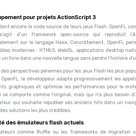
pement pour projets ActionScript 3
dent encore le code source de leurs jeux Flash, OpenFL con
s’agit d’un framework open‑source qui reproduit l’
ipalement sur le langage Haxe. Concrètement, OpenFL per
cibles modernes : HTML5, WebGL, applications desktop nati
n livre dans une nouvelle langue sans perdre l’histoire d’o
es perspectives pérennes pour les jeux Flash les plus popu
 OpenFL, le développeur adapte progressivement les appels
nts graphiques et optimise les performances pour le mot
ui se comporte comme l’original, mais qui n’a plus besoin 
ateur qui souhaite republier ses anciens hits dans un navi
es solutions les plus crédibles.
té des émulateurs flash actuels
mulateurs comme Ruffle ou les frameworks de migration