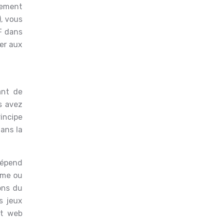
quement
), vous
WF dans
uer aux
nt de
s avez
incipe
dans la
dépend
rome ou
ions du
s jeux
nt web