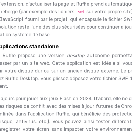
er l’extension, d’actualiser la page et Ruffle prend automati
o‑hébergé (par exemple des fichiers
sur votre propre site
.swf
JavaScript fourni par le projet, qui encapsule le fichier S
lution reste l’une des plus sécurisées pour continuer à jo
ration système de base.
pplications standalone
, Ruffle propose une version
desktop
autonome permetta
asser par un site web. Cette application est idéale si vou
r votre disque dur ou sur un ancien disque externe. Le pr
rez Ruffle Desktop, vous glissez‑déposez votre fichier SWF 
ent.
eurs pour jouer aux jeux Flash en 2024. D’abord, elle ne 
 les risques de conflit avec des mises à jour futures de Ch
nfinée dans l’application Ruffle, qui bénéficie des protect
isque, antivirus, etc.). Vous pouvez ainsi tester différent
 enregistrer votre écran sans impacter votre environneme