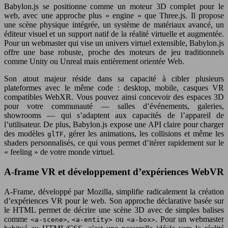
Babylon.js se positionne comme un moteur 3D complet pour le
web, avec une approche plus « engine » que Three.js. Il propose
une scène physique intégrée, un système de matériaux avancé, un
éditeur visuel et un support natif de la réalité virtuelle et augmentée.
Pour un webmaster qui vise un univers virtuel extensible, Babylon.js
offre une base robuste, proche des moteurs de jeu traditionnels
comme Unity ou Unreal mais entièrement orientée Web.
Son atout majeur réside dans sa capacité à cibler plusieurs
plateformes avec le même code : desktop, mobile, casques VR
compatibles WebXR. Vous pouvez ainsi concevoir des espaces 3D
pour votre communauté — salles d’événements, galeries,
showrooms — qui s’adaptent aux capacités de l’appareil de
l’utilisateur. De plus, Babylon.js expose une API claire pour charger
des modèles
, gérer les animations, les collisions et même les
glTF
shaders personnalisés, ce qui vous permet d’itérer rapidement sur le
« feeling » de votre monde virtuel.
A-frame VR et développement d’expériences WebVR
A-Frame, développé par Mozilla, simplifie radicalement la création
d’expériences VR pour le web. Son approche déclarative basée sur
le HTML permet de décrire une scène 3D avec de simples balises
comme
,
ou
. Pour un webmaster
<a-scene>
<a-entity>
<a-box>