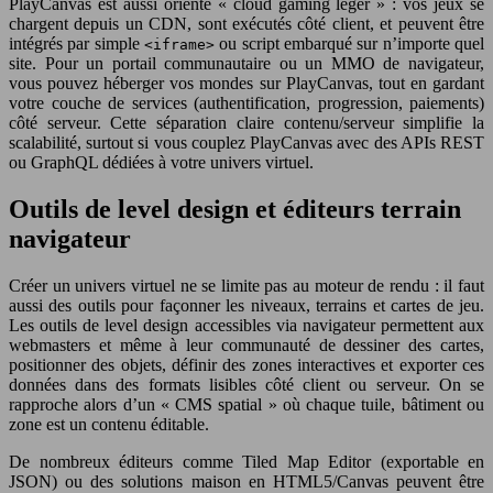
PlayCanvas est aussi orienté « cloud gaming léger » : vos jeux se
chargent depuis un CDN, sont exécutés côté client, et peuvent être
intégrés par simple
ou script embarqué sur n’importe quel
<iframe>
site. Pour un portail communautaire ou un MMO de navigateur,
vous pouvez héberger vos mondes sur PlayCanvas, tout en gardant
votre couche de services (authentification, progression, paiements)
côté serveur. Cette séparation claire contenu/serveur simplifie la
scalabilité, surtout si vous couplez PlayCanvas avec des APIs REST
ou GraphQL dédiées à votre univers virtuel.
Outils de level design et éditeurs terrain
navigateur
Créer un univers virtuel ne se limite pas au moteur de rendu : il faut
aussi des outils pour façonner les niveaux, terrains et cartes de jeu.
Les outils de level design accessibles via navigateur permettent aux
webmasters et même à leur communauté de dessiner des cartes,
positionner des objets, définir des zones interactives et exporter ces
données dans des formats lisibles côté client ou serveur. On se
rapproche alors d’un « CMS spatial » où chaque tuile, bâtiment ou
zone est un contenu éditable.
De nombreux éditeurs comme Tiled Map Editor (exportable en
JSON) ou des solutions maison en HTML5/Canvas peuvent être