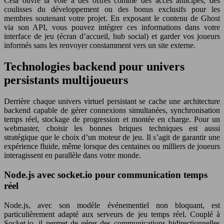
Cela ouvre la voie à des offres comme des accès anticipés, des
coulisses du développement ou des bonus exclusifs pour les
membres soutenant votre projet. En exposant le contenu de Ghost
via son API, vous pouvez intégrer ces informations dans votre
interface de jeu (écran d’accueil, hub social) et garder vos joueurs
informés sans les renvoyer constamment vers un site externe.
Technologies backend pour univers
persistants multijoueurs
Derrière chaque univers virtuel persistant se cache une architecture
backend capable de gérer connexions simultanées, synchronisation
temps réel, stockage de progression et montée en charge. Pour un
webmaster, choisir les bonnes briques techniques est aussi
stratégique que le choix d’un moteur de jeu. Il s’agit de garantir une
expérience fluide, même lorsque des centaines ou milliers de joueurs
interagissent en parallèle dans votre monde.
Node.js avec socket.io pour communication temps
réel
Node.js, avec son modèle événementiel non bloquant, est
particulièrement adapté aux serveurs de jeu temps réel. Couplé à
Socket.io, il permet de gérer des communications bidirectionnelles