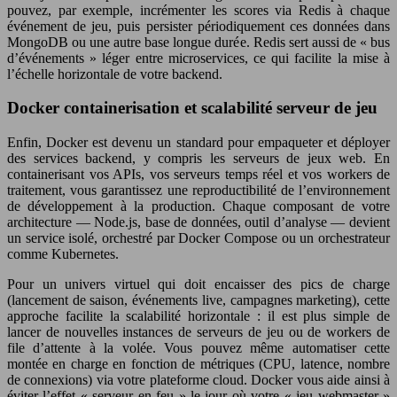
pouvez, par exemple, incrémenter les scores via Redis à chaque
événement de jeu, puis persister périodiquement ces données dans
MongoDB ou une autre base longue durée. Redis sert aussi de « bus
d’événements » léger entre microservices, ce qui facilite la mise à
l’échelle horizontale de votre backend.
Docker containerisation et scalabilité serveur de jeu
Enfin, Docker est devenu un standard pour empaqueter et déployer
des services backend, y compris les serveurs de jeux web. En
containerisant vos APIs, vos serveurs temps réel et vos workers de
traitement, vous garantissez une reproductibilité de l’environnement
de développement à la production. Chaque composant de votre
architecture — Node.js, base de données, outil d’analyse — devient
un service isolé, orchestré par Docker Compose ou un orchestrateur
comme Kubernetes.
Pour un univers virtuel qui doit encaisser des pics de charge
(lancement de saison, événements live, campagnes marketing), cette
approche facilite la scalabilité horizontale : il est plus simple de
lancer de nouvelles instances de serveurs de jeu ou de workers de
file d’attente à la volée. Vous pouvez même automatiser cette
montée en charge en fonction de métriques (CPU, latence, nombre
de connexions) via votre plateforme cloud. Docker vous aide ainsi à
éviter l’effet « serveur en feu » le jour où votre « jeu webmaster »