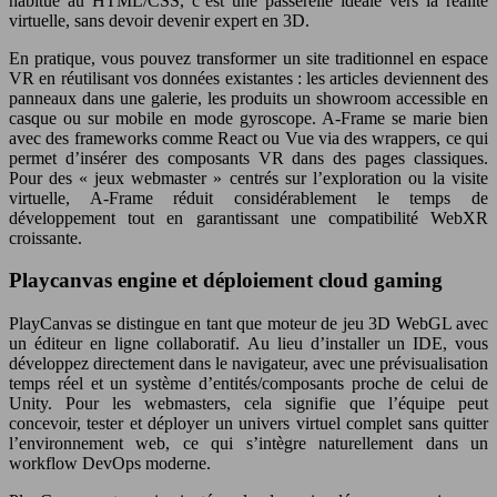
habitué au HTML/CSS, c’est une passerelle idéale vers la réalité
virtuelle, sans devoir devenir expert en 3D.
En pratique, vous pouvez transformer un site traditionnel en espace
VR en réutilisant vos données existantes : les articles deviennent des
panneaux dans une galerie, les produits un showroom accessible en
casque ou sur mobile en mode gyroscope. A-Frame se marie bien
avec des frameworks comme React ou Vue via des wrappers, ce qui
permet d’insérer des composants VR dans des pages classiques.
Pour des « jeux webmaster » centrés sur l’exploration ou la visite
virtuelle, A-Frame réduit considérablement le temps de
développement tout en garantissant une compatibilité WebXR
croissante.
Playcanvas engine et déploiement cloud gaming
PlayCanvas se distingue en tant que moteur de jeu 3D WebGL avec
un éditeur en ligne collaboratif. Au lieu d’installer un IDE, vous
développez directement dans le navigateur, avec une prévisualisation
temps réel et un système d’entités/composants proche de celui de
Unity. Pour les webmasters, cela signifie que l’équipe peut
concevoir, tester et déployer un univers virtuel complet sans quitter
l’environnement web, ce qui s’intègre naturellement dans un
workflow DevOps moderne.