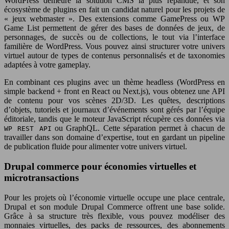
WordPress demeure la solution CMS la plus répandue, et son
écosystème de plugins en fait un candidat naturel pour les projets de
« jeux webmaster ». Des extensions comme GamePress ou WP
Game List permettent de gérer des bases de données de jeux, de
personnages, de succès ou de collections, le tout via l’interface
familière de WordPress. Vous pouvez ainsi structurer votre univers
virtuel autour de types de contenus personnalisés et de taxonomies
adaptées à votre gameplay.
En combinant ces plugins avec un thème headless (WordPress en
simple backend + front en React ou Next.js), vous obtenez une API
de contenu pour vos scènes 2D/3D. Les quêtes, descriptions
d’objets, tutoriels et journaux d’événements sont gérés par l’équipe
éditoriale, tandis que le moteur JavaScript récupère ces données via
ou GraphQL. Cette séparation permet à chacun de
WP REST API
travailler dans son domaine d’expertise, tout en gardant un pipeline
de publication fluide pour alimenter votre univers virtuel.
Drupal commerce pour économies virtuelles et
microtransactions
Pour les projets où l’économie virtuelle occupe une place centrale,
Drupal et son module Drupal Commerce offrent une base solide.
Grâce à sa structure très flexible, vous pouvez modéliser des
monnaies virtuelles, des packs de ressources, des abonnements