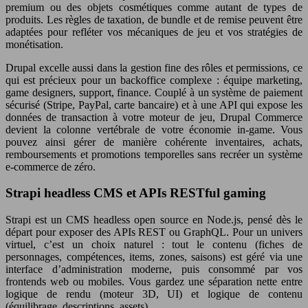
premium ou des objets cosmétiques comme autant de types de
produits. Les règles de taxation, de bundle et de remise peuvent être
adaptées pour refléter vos mécaniques de jeu et vos stratégies de
monétisation.
Drupal excelle aussi dans la gestion fine des rôles et permissions, ce
qui est précieux pour un backoffice complexe : équipe marketing,
game designers, support, finance. Couplé à un système de paiement
sécurisé (Stripe, PayPal, carte bancaire) et à une API qui expose les
données de transaction à votre moteur de jeu, Drupal Commerce
devient la colonne vertébrale de votre économie in-game. Vous
pouvez ainsi gérer de manière cohérente inventaires, achats,
remboursements et promotions temporelles sans recréer un système
e-commerce de zéro.
Strapi headless CMS et APIs RESTful gaming
Strapi est un CMS headless open source en Node.js, pensé dès le
départ pour exposer des APIs REST ou GraphQL. Pour un univers
virtuel, c’est un choix naturel : tout le contenu (fiches de
personnages, compétences, items, zones, saisons) est géré via une
interface d’administration moderne, puis consommé par vos
frontends web ou mobiles. Vous gardez une séparation nette entre
logique de rendu (moteur 3D, UI) et logique de contenu
(équilibrage, descriptions, assets).